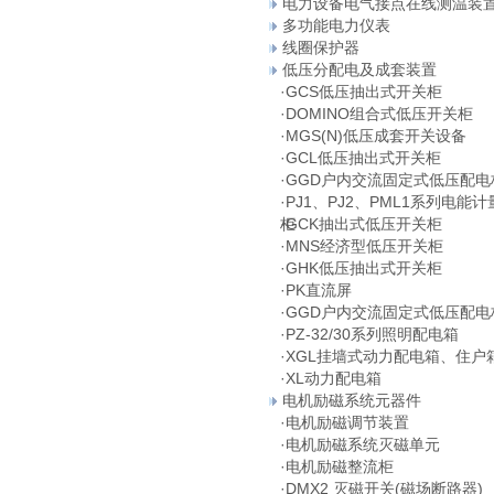
电力设备电气接点在线测温装
多功能电力仪表
线圈保护器
低压分配电及成套装置
·
GCS低压抽出式开关柜
·
DOMINO组合式低压开关柜
·
MGS(N)低压成套开关设备
·
GCL低压抽出式开关柜
·
GGD户内交流固定式低压配电
·
PJ1、PJ2、PML1系列电能计
柜
·
GCK抽出式低压开关柜
·
MNS经济型低压开关柜
·
GHK低压抽出式开关柜
·
PK直流屏
·
GGD户内交流固定式低压配电
·
PZ-32/30系列照明配电箱
·
XGL挂墙式动力配电箱、住户
·
XL动力配电箱
电机励磁系统元器件
·
电机励磁调节装置
·
电机励磁系统灭磁单元
·
电机励磁整流柜
·
DMX2 灭磁开关(磁场断路器)