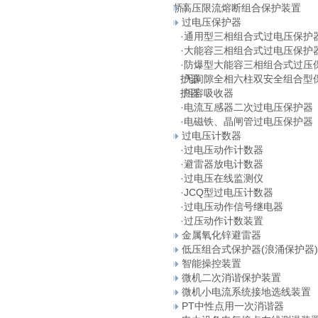
桥）
高压限流熔断组合保护装置
过电压保护器
·
通用型三相组合式过电压保护
·
大能容三相组合式过电压保护
·
防爆型大能容三相组合式过压
护器
·
无间隙全相六柱双安全组合型
护器
·
阻容吸收器
·
电流互感器二次过电压保护器
·
电磁铁、晶闸管过电压保护器
过电压计数器
·
过电压动作计数器
·
避雷器放电计数器
·
过电压在线监测仪
·
JCQ型过电压计数器
·
过电压动作信号继电器
·
过压动作计数装置
金属氧化锌避雷器
低压组合式保护器(浪涌保护器)
智能操控装置
微机二次消谐保护装置
微机小电流系统接地选线装置
PT中性点用一次消谐器