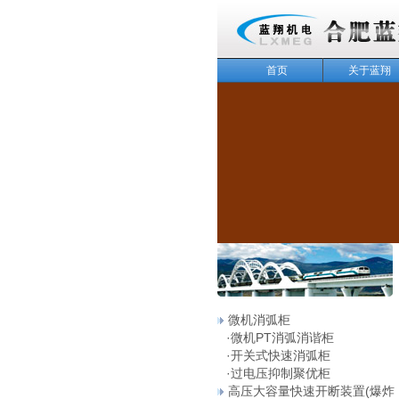
首页
关于蓝翔
143
微机消弧柜
·
微机PT消弧消谐柜
·
开关式快速消弧柜
·
过电压抑制聚优柜
高压大容量快速开断装置(爆炸