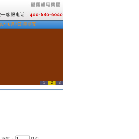
26年8月7日 星期五
1
2
3
 } 页数：
|
1
页