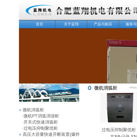
首页
关于蓝翔
产品与购买
服务与
143
微机消弧柜
微机消弧柜
·
微机PT消弧消谐柜
·
开关式快速消弧柜
·
过电压抑制聚优柜
过电压抑制聚优柜
高压大容量快速开断装置(爆炸
共
3
条记录
12