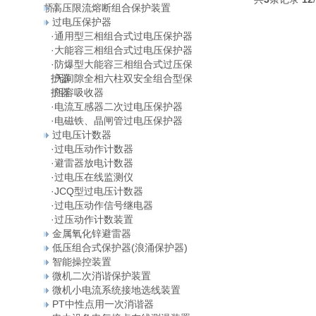
桥）
高压限流熔断组合保护装置
过电压保护器
·
通用型三相组合式过电压保护器
·
大能容三相组合式过电压保护器
·
防爆型大能容三相组合式过压保
护器
·
无间隙全相六柱双安全组合型保
护器
·
阻容吸收器
·
电流互感器二次过电压保护器
·
电磁铁、晶闸管过电压保护器
过电压计数器
·
过电压动作计数器
·
避雷器放电计数器
·
过电压在线监测仪
·
JCQ型过电压计数器
·
过电压动作信号继电器
·
过压动作计数装置
金属氧化锌避雷器
低压组合式保护器(浪涌保护器)
智能操控装置
微机二次消谐保护装置
微机小电流系统接地选线装置
PT中性点用一次消谐器