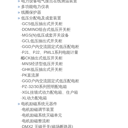
电力设备电气接点在线测温装置
多功能电力仪表
线圈保护器
低压分配电及成套装置
·
GCS低压抽出式开关柜
·
DOMINO组合式低压开关柜
·
MGS(N)低压成套开关设备
·
GCL低压抽出式开关柜
·
GGD户内交流固定式低压配电柜
·
PJ1、PJ2、PML1系列电能计量
柜
·
GCK抽出式低压开关柜
·
MNS经济型低压开关柜
·
GHK低压抽出式开关柜
·
PK直流屏
·
GGD户内交流固定式低压配电柜
·
PZ-32/30系列照明配电箱
·
XGL挂墙式动力配电箱、住户箱
·
XL动力配电箱
电机励磁系统元器件
·
电机励磁调节装置
·
电机励磁系统灭磁单元
·
电机励磁整流柜
·
DMX2 灭磁开关(磁场断路器)