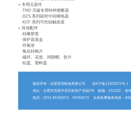
专用元器件
·
TRD 灭磁专用特种熔断器
·
DZS 系列延时中间继电器
·
KCF 系列可控硅触发器
其他配件
·
硅橡胶套
·
保护器底盒
·
环氧管
·
氧化锌阀片
·
磁环、花垫、间隙帽、垫片
·
铝盖、塑料盖
版权所有：合肥蓝翔机电有限公司
皖ICP备11003572号-1
地址：合肥市高新开发区机电产业园2号 邮编：231202 邮箱：hfl
电话：0551-65350072、65350073 全国免费服务热线：400-6