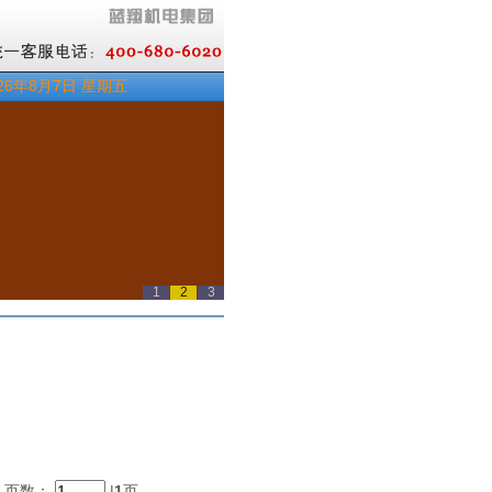
26年8月7日 星期五
1
2
3
 } 页数：
|
1
页