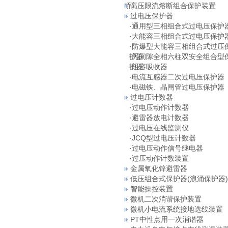
桥）
高压限流熔断组合保护装置
过电压保护器
·
通用型三相组合式过电压保护
·
大能容三相组合式过电压保护
·
防爆型大能容三相组合式过压
护器
·
无间隙全相六柱双安全组合型
护器
·
阻容吸收器
·
电流互感器二次过电压保护器
·
电磁铁、晶闸管过电压保护器
过电压计数器
·
过电压动作计数器
·
避雷器放电计数器
·
过电压在线监测仪
·
JCQ型过电压计数器
·
过电压动作信号继电器
·
过压动作计数装置
金属氧化锌避雷器
低压组合式保护器(浪涌保护器)
智能操控装置
微机二次消谐保护装置
微机小电流系统接地选线装置
PT中性点用一次消谐器