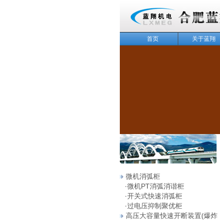
首页
关于蓝翔
143
微机消弧柜
·
微机PT消弧消谐柜
·
开关式快速消弧柜
·
过电压抑制聚优柜
高压大容量快速开断装置(爆炸