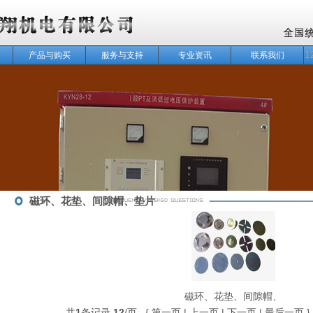
1
产品与购买
服务与支持
专业资讯
联系我们
磁环、花垫、间隙帽、垫片
磁环、花垫、间隙帽、
共
1
条记录
12
/页 { 第一页 | 上一页 | 下一页 | 最后一页