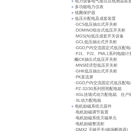
电力设备电气接点在线测温装
多功能电力仪表
线圈保护器
低压分配电及成套装置
·
GCS低压抽出式开关柜
·
DOMINO组合式低压开关柜
·
MGS(N)低压成套开关设备
·
GCL低压抽出式开关柜
·
GGD户内交流固定式低压配电
·
PJ1、PJ2、PML1系列电能计
柜
·
GCK抽出式低压开关柜
·
MNS经济型低压开关柜
·
GHK低压抽出式开关柜
·
PK直流屏
·
GGD户内交流固定式低压配电
·
PZ-32/30系列照明配电箱
·
XGL挂墙式动力配电箱、住户
·
XL动力配电箱
电机励磁系统元器件
·
电机励磁调节装置
·
电机励磁系统灭磁单元
·
电机励磁整流柜
·
DMX2 灭磁开关(磁场断路器)