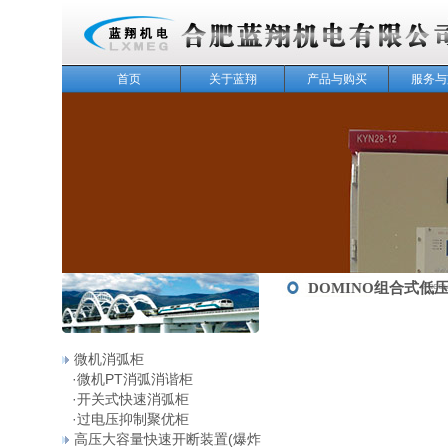
首页
关于蓝翔
产品与购买
服务与
143
DOMINO组合式低
微机消弧柜
·
微机PT消弧消谐柜
·
开关式快速消弧柜
·
过电压抑制聚优柜
高压大容量快速开断装置(爆炸