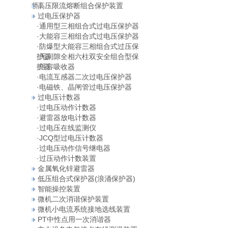
桥）
高压限流熔断组合保护装置
过电压保护器
·
通用型三相组合式过电压保护器
·
大能容三相组合式过电压保护器
·
防爆型大能容三相组合式过压保
护器
·
无间隙全相六柱双安全组合型保
护器
·
阻容吸收器
·
电流互感器二次过电压保护器
·
电磁铁、晶闸管过电压保护器
过电压计数器
·
过电压动作计数器
·
避雷器放电计数器
·
过电压在线监测仪
·
JCQ型过电压计数器
·
过电压动作信号继电器
·
过压动作计数装置
金属氧化锌避雷器
低压组合式保护器(浪涌保护器)
智能操控装置
微机二次消谐保护装置
微机小电流系统接地选线装置
PT中性点用一次消谐器