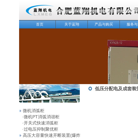
首页
关于蓝翔
产品与购买
服务与
143
低压分配电及成套装
微机消弧柜
·
微机PT消弧消谐柜
·
开关式快速消弧柜
·
过电压抑制聚优柜
高压大容量快速开断装置(爆炸