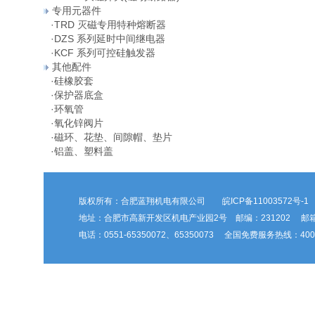
专用元器件
·
TRD 灭磁专用特种熔断器
·
DZS 系列延时中间继电器
·
KCF 系列可控硅触发器
其他配件
·
硅橡胶套
·
保护器底盒
·
环氧管
·
氧化锌阀片
·
磁环、花垫、间隙帽、垫片
·
铝盖、塑料盖
版权所有：合肥蓝翔机电有限公司
皖ICP备11003572号-1
地址：合肥市高新开发区机电产业园2号 邮编：231202 邮箱：hfl
电话：0551-65350072、65350073 全国免费服务热线：400-6