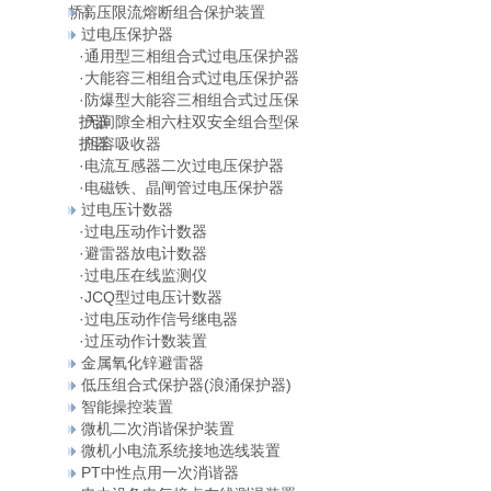
桥）
高压限流熔断组合保护装置
过电压保护器
·
通用型三相组合式过电压保护器
·
大能容三相组合式过电压保护器
·
防爆型大能容三相组合式过压保
护器
·
无间隙全相六柱双安全组合型保
护器
·
阻容吸收器
·
电流互感器二次过电压保护器
·
电磁铁、晶闸管过电压保护器
过电压计数器
·
过电压动作计数器
·
避雷器放电计数器
·
过电压在线监测仪
·
JCQ型过电压计数器
·
过电压动作信号继电器
·
过压动作计数装置
金属氧化锌避雷器
低压组合式保护器(浪涌保护器)
智能操控装置
微机二次消谐保护装置
微机小电流系统接地选线装置
PT中性点用一次消谐器