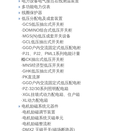
电力设备电气接点在线测温装置
多功能电力仪表
线圈保护器
低压分配电及成套装置
·
GCS低压抽出式开关柜
·
DOMINO组合式低压开关柜
·
MGS(N)低压成套开关设备
·
GCL低压抽出式开关柜
·
GGD户内交流固定式低压配电柜
·
PJ1、PJ2、PML1系列电能计量
柜
·
GCK抽出式低压开关柜
·
MNS经济型低压开关柜
·
GHK低压抽出式开关柜
·
PK直流屏
·
GGD户内交流固定式低压配电柜
·
PZ-32/30系列照明配电箱
·
XGL挂墙式动力配电箱、住户箱
·
XL动力配电箱
电机励磁系统元器件
·
电机励磁调节装置
·
电机励磁系统灭磁单元
·
电机励磁整流柜
·
DMX2 灭磁开关(磁场断路器)