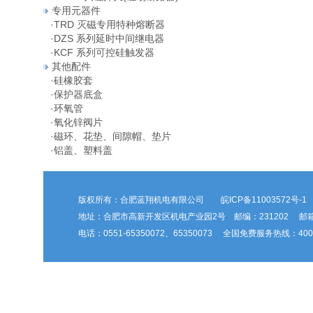
专用元器件
·
TRD 灭磁专用特种熔断器
·
DZS 系列延时中间继电器
·
KCF 系列可控硅触发器
其他配件
·
硅橡胶套
·
保护器底盒
·
环氧管
·
氧化锌阀片
·
磁环、花垫、间隙帽、垫片
·
铝盖、塑料盖
版权所有：合肥蓝翔机电有限公司
皖ICP备11003572号-1
地址：合肥市高新开发区机电产业园2号 邮编：231202 邮箱：hfl
电话：0551-65350072、65350073 全国免费服务热线：400-6