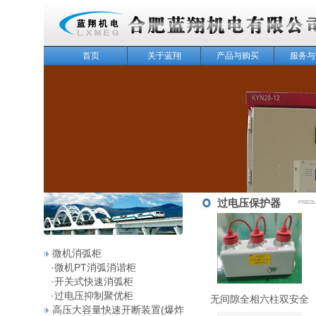
首页
关于蓝翔
产品与购买
服务与
143
过电压保护器
微机消弧柜
·
微机PT消弧消谐柜
·
开关式快速消弧柜
·
过电压抑制聚优柜
无间隙全相六柱双安全
高压大容量快速开断装置(爆炸