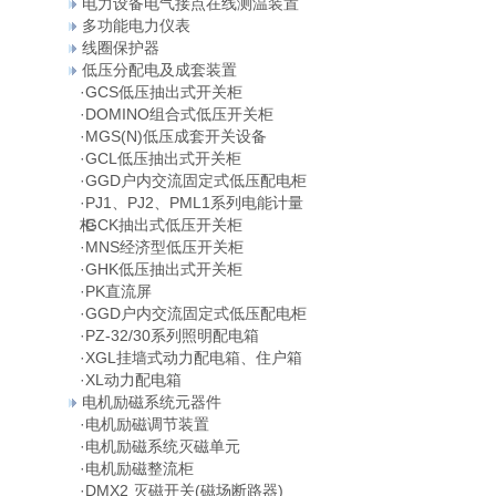
电力设备电气接点在线测温装置
多功能电力仪表
线圈保护器
低压分配电及成套装置
·
GCS低压抽出式开关柜
·
DOMINO组合式低压开关柜
·
MGS(N)低压成套开关设备
·
GCL低压抽出式开关柜
·
GGD户内交流固定式低压配电柜
·
PJ1、PJ2、PML1系列电能计量
柜
·
GCK抽出式低压开关柜
·
MNS经济型低压开关柜
·
GHK低压抽出式开关柜
·
PK直流屏
·
GGD户内交流固定式低压配电柜
·
PZ-32/30系列照明配电箱
·
XGL挂墙式动力配电箱、住户箱
·
XL动力配电箱
电机励磁系统元器件
·
电机励磁调节装置
·
电机励磁系统灭磁单元
·
电机励磁整流柜
·
DMX2 灭磁开关(磁场断路器)