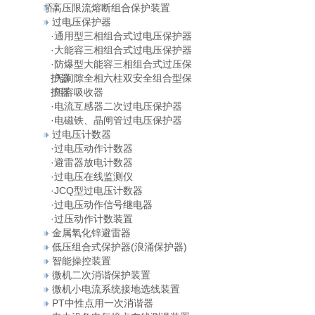
桥）
高压限流熔断组合保护装置
过电压保护器
·
通用型三相组合式过电压保护器
·
大能容三相组合式过电压保护器
·
防爆型大能容三相组合式过压保
护器
·
无间隙全相六柱双安全组合型保
护器
·
阻容吸收器
·
电流互感器二次过电压保护器
·
电磁铁、晶闸管过电压保护器
过电压计数器
·
过电压动作计数器
·
避雷器放电计数器
·
过电压在线监测仪
·
JCQ型过电压计数器
·
过电压动作信号继电器
·
过压动作计数装置
金属氧化锌避雷器
低压组合式保护器(浪涌保护器)
智能操控装置
微机二次消谐保护装置
微机小电流系统接地选线装置
PT中性点用一次消谐器