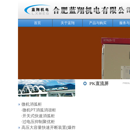
首页
关于蓝翔
产品与购买
服务与
143
PK直流屏
微机消弧柜
·
微机PT消弧消谐柜
·
开关式快速消弧柜
·
过电压抑制聚优柜
高压大容量快速开断装置(爆炸