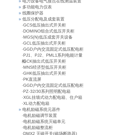
电力设备电气接点在线测温装置
多功能电力仪表
线圈保护器
低压分配电及成套装置
·
GCS低压抽出式开关柜
·
DOMINO组合式低压开关柜
·
MGS(N)低压成套开关设备
·
GCL低压抽出式开关柜
·
GGD户内交流固定式低压配电柜
·
PJ1、PJ2、PML1系列电能计量
柜
·
GCK抽出式低压开关柜
·
MNS经济型低压开关柜
·
GHK低压抽出式开关柜
·
PK直流屏
·
GGD户内交流固定式低压配电柜
·
PZ-32/30系列照明配电箱
·
XGL挂墙式动力配电箱、住户箱
·
XL动力配电箱
电机励磁系统元器件
·
电机励磁调节装置
·
电机励磁系统灭磁单元
·
电机励磁整流柜
·
DMX2 灭磁开关(磁场断路器)