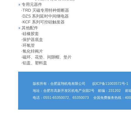
专用元器件
·
TRD 灭磁专用特种熔断器
·
DZS 系列延时中间继电器
·
KCF 系列可控硅触发器
其他配件
·
硅橡胶套
·
保护器底盒
·
环氧管
·
氧化锌阀片
·
磁环、花垫、间隙帽、垫片
·
铝盖、塑料盖
版权所有：合肥蓝翔机电有限公司
皖ICP备11003572号-1
地址：合肥市高新开发区机电产业园2号 邮编：231202 邮箱：hfl
电话：0551-65350072、65350073 全国免费服务热线：400-6