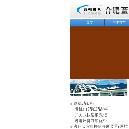
首页
关于蓝翔
143
微机消弧柜
·
微机PT消弧消谐柜
·
开关式快速消弧柜
·
过电压抑制聚优柜
高压大容量快速开断装置(爆炸