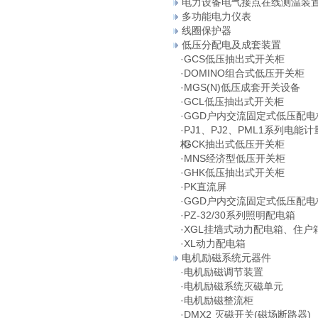
电力设备电气接点在线测温装
多功能电力仪表
线圈保护器
低压分配电及成套装置
·
GCS低压抽出式开关柜
·
DOMINO组合式低压开关柜
·
MGS(N)低压成套开关设备
·
GCL低压抽出式开关柜
·
GGD户内交流固定式低压配电
·
PJ1、PJ2、PML1系列电能计
柜
·
GCK抽出式低压开关柜
·
MNS经济型低压开关柜
·
GHK低压抽出式开关柜
·
PK直流屏
·
GGD户内交流固定式低压配电
·
PZ-32/30系列照明配电箱
·
XGL挂墙式动力配电箱、住户
·
XL动力配电箱
电机励磁系统元器件
·
电机励磁调节装置
·
电机励磁系统灭磁单元
·
电机励磁整流柜
·
DMX2 灭磁开关(磁场断路器)