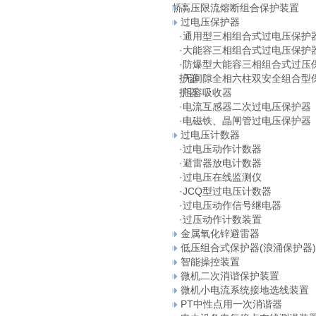
桥）
高压限流熔断组合保护装置
过电压保护器
·
通用型三相组合式过电压保护
·
大能容三相组合式过电压保护
·
防爆型大能容三相组合式过压
护器
·
无间隙全相六柱双安全组合型
护器
·
阻容吸收器
·
电流互感器二次过电压保护器
·
电磁铁、晶闸管过电压保护器
过电压计数器
·
过电压动作计数器
·
避雷器放电计数器
·
过电压在线监测仪
·
JCQ型过电压计数器
·
过电压动作信号继电器
·
过压动作计数装置
金属氧化锌避雷器
低压组合式保护器(浪涌保护器)
智能操控装置
微机二次消谐保护装置
微机小电流系统接地选线装置
PT中性点用一次消谐器